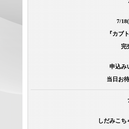
7/1
『カブ
完
申込み
当日お
しだみこち