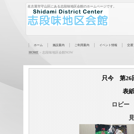
名古屋市守山区にある志段味地区会館のホームページです。
ホーム
施設案内
ご利用案内
イベント情報
交通
HOME
>
志段味地区会館NOW
只今 第2
表
ロビー 