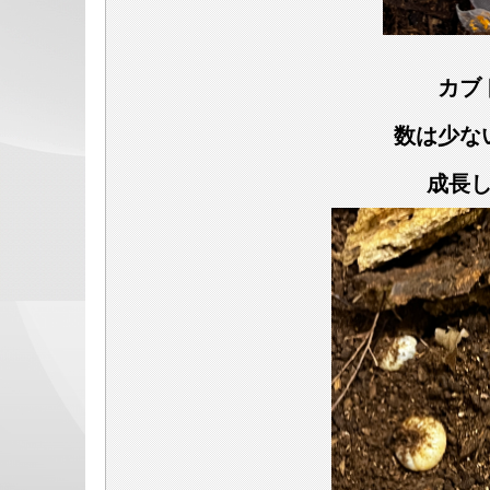
カブ
数は少な
成長