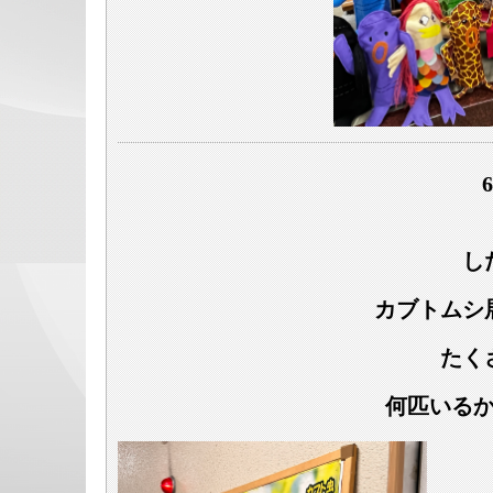
し
カブトムシ
たく
何匹いる